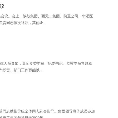
会议
考核会议。会上，陕鼓集团、西无二集团、陕重公司、华远医
责同志依次述职，其他企...
级全体人员参加，集团党委委员、纪委书记、监察专员常以卓
职责、部门工作职能以...
张瑞同志携指导组全体同志到会指导。集团领导班子成员参加
集团领导班子2020年...