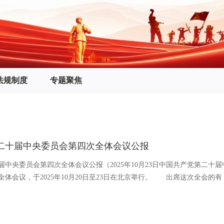
法规制度
专题聚焦
二十届中央委员会第四次全体会议公报
届中央委员会第四次全体会议公报（2025年10月23日中国共产党第二
体会议，于2025年10月20日至23日在北京举行。 出席这次全会的有，中