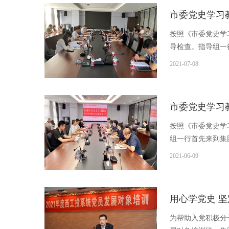
市委党史学习
按照《市委党史学
导检查。指导组一
2021-07-08
市委党史学习
按照《市委党史学
组一行首先来到集
2021-06-09
用心学党史 坚
为帮助入党积极分