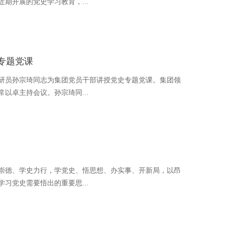
期开展的党史学习教育，...
专题党课
调研员孙宗琦同志为集团党员干部讲授党史专题党课。集团领
以卓主持会议。孙宗琦同...
崇德、学史力行，学党史、悟思想、办实事、开新局，以昂
习党史需要悟出的重要思...