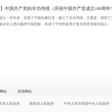
年】中国共产党的丰功伟绩（庆祝中国共产党成立100周年
立一百年来，实现了中国沧桑巨变，建立了丰功伟绩，主要是：指明了
解决全人类问题的中国贡献，形成了中华民族伟大复兴的坚强领导核心。 
网站
其他网站
安市人民政府
陕西省人民政府
中华人民共和国中央人民政府