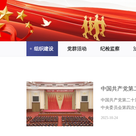
组织建设
党群活动
纪检监察
中国共产党第
中国共产党第二十
中央委员会第四次全
2025-10-24