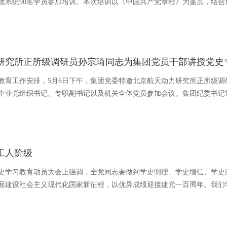
团系统90名学员参加培训。本次培训以《中国共产党章程》为重点，结合近
研究所正所级调研员孙宗琦同志为集团党员干部讲授党史
教育工作安排，5月6日下午，集团党委特邀北京航天动力研究所正所级
企业党组织书记、专职副书记以及机关全体党员参加会议。集团纪委书记常
工人阶级
史学习教育动员大会上强调，全党同志要做到学史明理、学史增信、学史
面建设社会主义现代化国家新征程，以优异成绩迎接建党一百周年。我们学