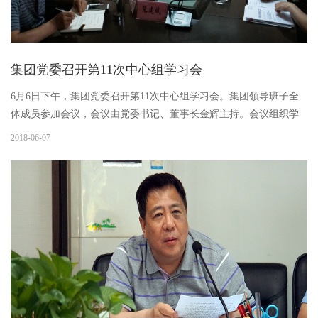
集团党委召开第11次中心组学习会
6月6日下午，集团党委召开第11次中心组学习会。集团领导班子全
体成员参加会议，会议由党委书记、董事长金辉主持。会议组织学
习了省委《关于在冯新柱案“以案促改”中集中开展专题学习的通知》
2018-06-07
（陕字〔2018〕58号），传达学习了省委常委、市委书记王永康
《发展是第一要务，稳定是第一责任》信件精神、在《关于赴郑州
济南学习考察的报告》上作出的重要批示精神，和市委办公厅《杨
伟民：新时代经济思想的11个要点》一文。随后，集团领导班子成
员围绕传达内容开展研讨交流，交流学习体会。会上，金辉书记强
调：一是要贯彻落实中央...