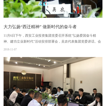
大力弘扬“西迁精神” 做新时代的奋斗者
11月6日下午，西安工业投资集团党委召开系统“弘扬爱国奋斗精
神、建功立业新时代”活动安排部署会，吴农代表集团党委讲话。会
议传达了市委和市国资委有关会议精神，组织人事部负责同志从指
2018-11-07
导思想、目标任务、活动内容和工作要求等方面对系统活动开展作
了具体要求。陕鼓集团和标准集团分别以“奋斗者文化”和“西迁精神”
为主题作了交流发言。吴农代表集团党委对活动开展提出三点要
求：一是高度重视，各级党组织要切实履行主体责任，吃透活动精
神，明确活动目标，找准活动方向；二是加强领导，各企业党组织
要通过有针对性、特色鲜明的活...