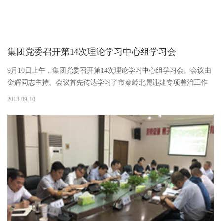
集团党委召开第14次理论学习中心组学习会
9月10日上午，集团党委召开第14次理论学习中心组学习会。会议由
金辉同志主持。会议首先传达学习了市秦岭北麓违建专项整治工作
政治纪律组《关于开展学习习近平总书记生态文明思想学习教育的
2018-09-10
通知》。随后，中心组成员研读了《习近平新时代中国特色社会主
义思想三十讲》第二十二讲和《习近平谈治国理政》（第二卷）第
十一章，学习了习近平总书记在全国生态环境保护大会上发表的重
要讲话，围绕深入学习贯彻习近平生态文明思想进行交流。金辉同
志强调，习近平生态文明思想是习近平新时代中国特色社会主义思
想的重要组成部分，是新时代我国...