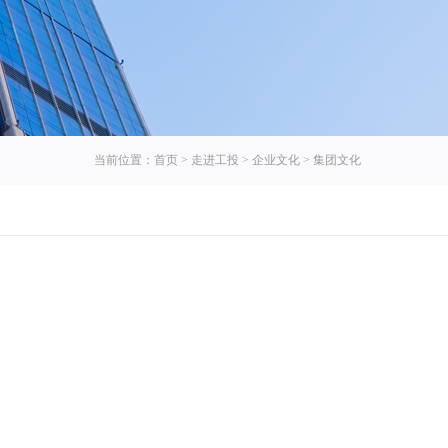
当前位置：
首页
>
走进工投
>
企业文化
>
集团文化