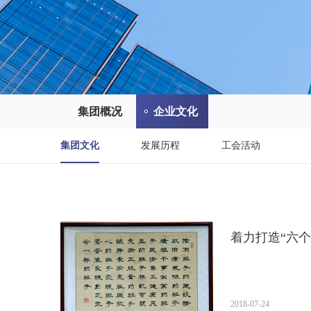
集团概况
企业文化
集团文化
发展历程
工会活动
着力打造“六个
2018-07-24