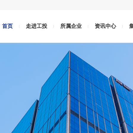
首页
走进工投
所属企业
资讯中心