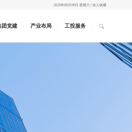
2026年08月08日 星期六 |
加入收藏
集团党建
产业布局
工投服务