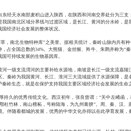
向东经天水南部麦积山进入陕西，在陕西和河南交界处分为三支
岭是我国南北区域分界线与过渡区域，是长江、黄河的分水岭，
我国经济社会发展的整体状况。
萃，南北生物特种库”之美誉。据相关统计，秦岭山脉内共有种子植
399种，占全国总数的34%。大熊猫、金丝猴、羚牛、朱鹮并称为
我国可持续发展的生物基因库。
黄河一级支流渭河的主要补给水源地，南坡是长江一级支流嘉陵
区。秦岭为我国黄河、长江、淮河三大流域提供了水源保障，是
护秦岭生态，就是在保护支持我国主要区域经济社会发展的生命
厚持久的优秀传统文化。西汉初年，张良曾谓：“关中左崤函，
有鄠杜竹林，南山檀柘，号称陆海，为九州膏腴”。周、秦、汉
环境。伴随着都城的发展，优秀的中华文化亦得以在此孕育发展