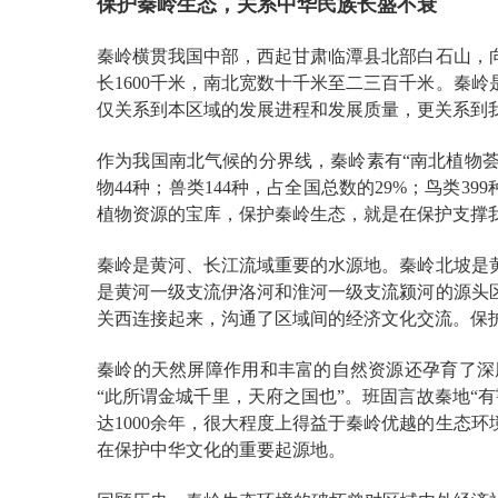
保护秦岭生态，关系中华民族长盛不衰
秦岭横贯我国中部，西起甘肃临潭县北部白石山，
长1600千米，南北宽数十千米至二三百千米。秦
仅关系到本区域的发展进程和发展质量，更关系到
作为我国南北气候的分界线，秦岭素有“南北植物荟
物44种；兽类144种，占全国总数的29%；鸟类
植物资源的宝库，保护秦岭生态，就是在保护支撑
秦岭是黄河、长江流域重要的水源地。秦岭北坡是
是黄河一级支流伊洛河和淮河一级支流颍河的源头
关西连接起来，沟通了区域间的经济文化交流。保
秦岭的天然屏障作用和丰富的自然资源还孕育了深
“此所谓金城千里，天府之国也”。班固言故秦地“
达1000余年，很大程度上得益于秦岭优越的生态
在保护中华文化的重要起源地。