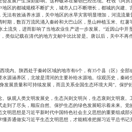
社会发展产生深刻影响。这种破坏在秦朝已经出现。杜牧《阿房宫
中地区的都城规模不断扩大，城市人口不断增长，都城的兴建、
，无法有效涵养水源，关中地区的水旱灾害明显增加，河流流量普
清时期，数百万流民涌入秦岭和大巴山区，垦山种植玉米、红薯
水土流失，进而影响了当地农业生产进一步发展。“近因山中开
”，类似记载在清代的地方文献中比比皆是。唐以后，关中不再
西境内。陕西处于秦岭区域的地市有6个，有35个县（区）全
要水源涵养区，北坡是渭河的主要补给水源地。综观历史，秦岭
自身发展质量和可持续发展，而且关系全国生态环境大局”。保护
念。纵观人类文明发展史，生态兴则文明兴，生态衰则文明衰。
式走到了尽头，顺应自然、保护生态的绿色发展昭示着未来。党
态文明思想是习近平新时代中国特色社会主义思想的重要组成部
学懂弄通做实习近平生态文明思想，才能精准把握习近平总书记