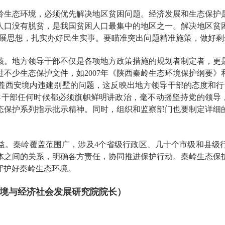
岭生态环境，必须优先解决地区贫困问题。经济发展和生态保护
人口没有脱贫，是我国贫困人口最集中的地区之一。解决地区贫
发展思想，扎实办好民生实事。要瞄准突出问题精准施策，做好剩
核。地方领导干部不仅是各项地方政策措施的规划者制定者，更
不少生态保护文件，如2007年《陕西秦岭生态环境保护纲要》和
麓西安境内违建别墅的问题，这反映出地方领导干部的态度和行
干部任何时候都必须旗帜鲜明讲政治，毫不动摇坚持党的领导，
态保护系列指示批示精神。同时，组织和监察部门也要制定详细
益。秦岭覆盖范围广，涉及4个省级行政区、几十个市级和县级
体之间的关系，明确各方责任，协同推进保护行动。秦岭生态保
守护好秦岭生态环境。
境与经济社会发展研究院院长）