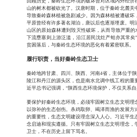
回顾历史，秦岭生态环境的破坏曾对区域内外经济
山的树木都被砍光了。汉唐时期，位于秦岭北麓关
导致秦岭森林植被急剧减少。因为森林植被遭破坏
平原曾经有许多著名湖泊，唐以后也逐渐堙废。明
山区的原始森林遭到毁灭性破坏，从而导致严重的
下流壅塞则上游泛滥，沿江居民沈灶产蛙亦其常矣
贫困落后，与秦岭生态环境的恶化有着紧密联系。
履行职责，当好秦岭生态卫士
秦岭地跨甘肃、四川、陕西、河南4省，主体位于陕
陵江和丹江的源头区，也是南水北调中线工程的重
近平总书记强调，“陕西生态环境保护，不仅关系
要保护好秦岭生态环境，必须牢固树立生态文明理
以弥补的生态创伤。杀鸡取卵、竭泽而渔的发展方
的重要性，生态文明建设理念深入人心。习近平生
念启迪和现实遵循。只有牢固树立生态文明理念，
卫士，不在历史上留下骂名。