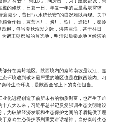
赋》有云：“蜀山兀，阿房出”，为了建设都城，蜀
宫殿的修筑，日复一日、年复一年的巨量薪炭需求，
遍减少，昔日“八水绕长安”的盛况难以再现。关中
等粮食作物，兼营木厂、炭厂、铁厂、造纸厂，秦岭
垦既遍，每当夏秋涨发之际，洪涛巨浪，甚于往日，
作为诸王朝都城的首选地，明清以后秦岭地区经济的
部或部分在秦岭地区。陕西境内的秦岭南坡是汉江、嘉
生态环境遭到破坏最严重的地区也是在陕西境内。习
好秦岭生态环境，是陕西全省上下的责任担当。
工业化进程创造了前所未有的物质财富，也产生了难
的十八大以来，习近平总书记反复强调生态文明建设
分，为破解经济发展和生态保护之间的矛盾提供了理
关于秦岭生态保护系列重要讲话精神，当好秦岭生态