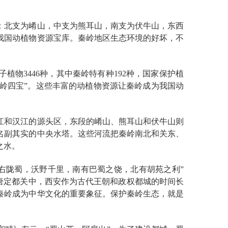
：北支为崤山，中支为熊耳山，南支为伏牛山，东西
是我国动植物资源宝库。秦岭地区生态环境的好坏，不
物3446种，其中秦岭特有种192种，国家保护植
“秦岭四宝”。这些丰富的动植物资源让秦岭成为我国动
江和汉江的源头区，东段的崤山、熊耳山和伏牛山则
名副其实的中央水塔。这些河流把秦岭南北和关东、
之水。
右陇蜀，沃野千里，南有巴蜀之饶，北有胡苑之利”
、唐定都关中，西安作为古代王朝和政权都城的时间长
，秦岭成为中华文化的重要象征。保护秦岭生态，就是