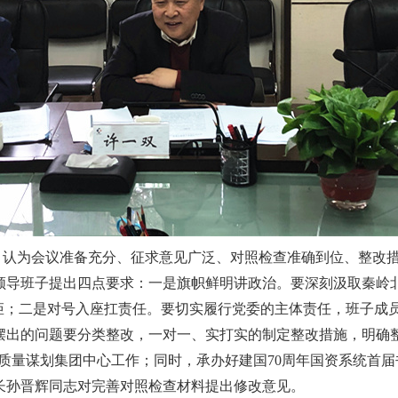
，认为会议准备充分、征求意见广泛、对照检查准确到位、整改
领导班子提出四点要求：一是旗帜鲜明讲政治。要深刻汲取秦岭北
矩；二是对号入座扛责任。要切实履行党委的主体责任，班子成员
摆出的问题要分类整改，一对一、实打实的制定整改措施，明确
，高质量谋划集团中心工作；同时，承办好建国70周年国资系统
长孙晋辉同志对完善对照检查材料提出修改意见。