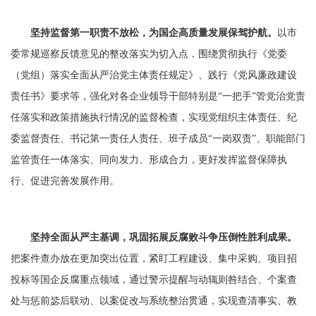
坚持监督第一职责不放松，为国企高质量发展保驾护航。
以市
委常规巡察反馈意见的整改落实为切入点，围绕贯彻执行《党委
（党组）落实全面从严治党主体责任规定》、践行《党风廉政建设
责任书》要求等，强化对各企业领导干部特别是“一把手”管党治党责
任落实和政策措施执行情况的监督检查，实现党组织主体责任、纪
委监督责任、书记第一责任人责任、班子成员“一岗双责”、职能部门
监管责任一体落实、同向发力、形成合力，更好发挥监督保障执
行、促进完善发展作用。
坚持全面从严主基调，巩固拓展反腐败斗争压倒性胜利成果。
把案件查办放在更加突出位置，紧盯工程建设、集中采购、项目招
投标等国企反腐重点领域，通过警示提醒与动辄则咎结合、个案查
处与惩前毖后联动、以案促改与系统整治贯通，实现查清事实、教