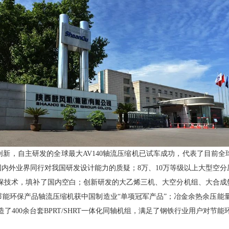
新，自主研发的全球最大AV140轴流压缩机已试车成功，代表了目前
外业界同行对我国研发设计能力的质疑；8万、10万等级以上大型空分压缩
环保技术，填补了国内空白；创新研发的大乙烯三机、大空分机组、大合成
环保产品轴流压缩机获中国制造业“单项冠军产品”；冶金余热余压能量回
了400余台套BPRT/SHRT一体化同轴机组，满足了钢铁行业用户对节