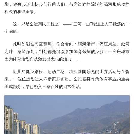
影，健身步道上快步前行的人们，与旁边静静流淌的灞河形成动静
相映的和谐美景。
这，只是全运惠民工程之一——“三河一山”绿道上人们锻炼的一
个缩影。
此时如能在高空翱翔，你会看到：渭河沿岸、汉江周边、延河
之畔、秦岭深处，到处都是群众参加体育锻炼的身影，一座座城市
因为体育活动而被激发出无限的活力……
近几年健身路径、运动广场，群众喜闻乐见的比赛活动纷至沓
来，一位位运动达人不断踊跃而出。全民健身作为体育事业的重要
组成部分，早已融入三秦百姓的日常生活。