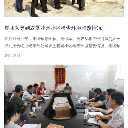
集团领导到农垦花园小区检查环境整改情况
10月11日下午，集团领导金辉、吴保军、吴农及相关部门负责人一
行到正合物业光华分公司农垦花园小区检查环境整改情况。集团领
导先后对小区楼道及小区院内的整体环境卫生进行了检查，并深入
2018-10-11
停车场施工现场查看了施工进度，随后与小区物业经理、施工方进
行了座谈。金辉对该小区物业环境整改落实情况表示肯定，同时要
求物业经理和施工方要再接再厉，按计划保质保量完成停车场建设
等环境改造工程；要定期派专人对楼道卫生、照明、广告栏等进行
检查、清理；要与住户充分沟通，最大限度满足住户的需要，为居
民提供 “五星级”物业服务。