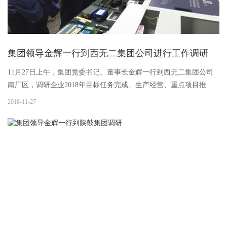
集团领导金辉一行到西无二集团公司进行工作调研
11月27日上午，集团党委书记、董事长金辉一行到西无二集团公司
南厂区，调研企业2018年目标任务完成、生产经营、重点项目推
进、班子建设等情况，召开中层以上干部和职工代表座谈会，协调
2018-11-27
解决相关问题。集团领导任广斌及相关部门负责人参加了调研。金
辉一行查看了企业南厂区周边拆迁情况，重点了解了企业搬迁改
造、生产工艺瓶颈改造、产品技术创新等情况。在随后召开的座谈
会上，西无二集团主要负责人汇报了企业2018年目标任务预计完成
情况、市场拓展、产品开发、工艺技术改造、搬迁工作推进、体制
机制改革以及2019年工作思...