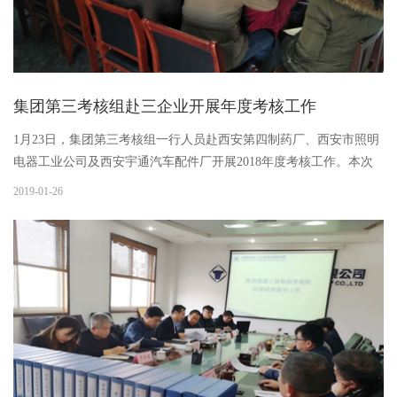
集团第三考核组赴三企业开展年度考核工作
1月23日，集团第三考核组一行人员赴西安第四制药厂、西安市照明
电器工业公司及西安宇通汽车配件厂开展2018年度考核工作。本次
考核结合企业与集团签订的年度目标责任书，分别从年度经营目标
2019-01-26
完成情况以及党建、经营管理和安全生产等方面对企业进行了全面
细致的综合考评。陈红副总经理代表集团对各企业2018年工作给予
充分肯定，对辛勤付出的全体人员表示慰问，同时也对今年的工作
提出了新的要求。随后，考核组一行对各企业厂区和家属区进行了
实地查看，对其安全及环境卫生情况进行了检查，要求企业负责人
高度重视安全问题，确保节...