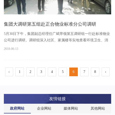
集团大调研第五组赴正合物业标准分公司调研
5月30日下午，集团副总经理任广斌带领第五调研组一行赴标准物业
公司进行调研。调研组深入社区、家属楼等实地查看环境卫生、消
防安全、危房治理等工作，并召集物业公司班子成员、业务骨干等
2018-06-13
进行座谈，听取了物业分公司领导就基层党建、经营管理、社区服
务、信访维稳等方面的工作汇报，同时就物业公司工作存在的问题
及下一步需要集团帮助解决的困难提出了建议。任广斌对标准物业
‹
1
2
3
4
5
6
7
8
›
小区总体工作表示肯定。对企业反映的问题进行了仔细询问，对物
业的工作提出了要求：一是小区环境卫生问题，要增加环境卫生检
查力度，对住户堆置的非生活垃圾及...
友情链接
政府网站
企业网站
媒体网站
其他网站