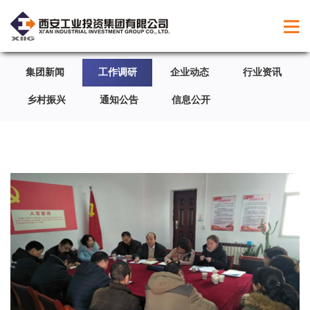
集团新闻
工作调研
企业动态
行业资讯
乡村振兴
通知公告
信息公开